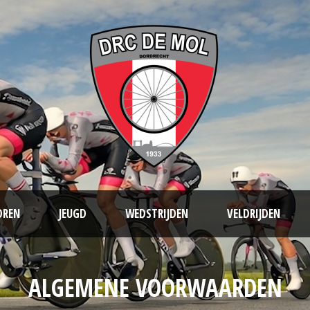
OREN
JEUGD
WEDSTRIJDEN
VELDRIJDEN
ALGEMENE VOORWAARDEN