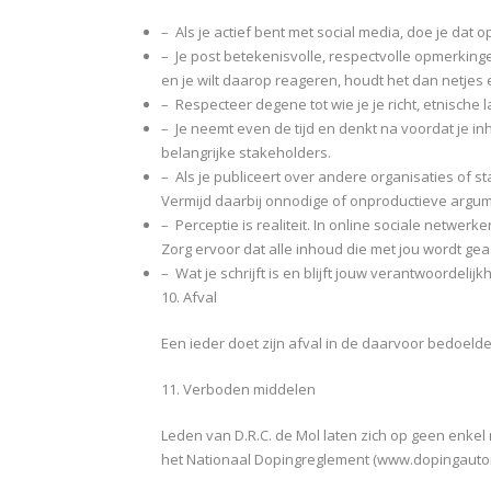
– Als je actief bent met social media, doe je dat op
– Je post betekenisvolle, respectvolle opmerkin
en je wilt daarop reageren, houdt het dan netjes 
– Respecteer degene tot wie je je richt, etnische 
– Je neemt even de tijd en denkt na voordat je in
belangrijke stakeholders.
– Als je publiceert over andere organisaties of sta
Vermijd daarbij onnodige of onproductieve argumen
– Perceptie is realiteit. In online sociale netwer
Zorg ervoor dat alle inhoud die met jou wordt g
– Wat je schrijft is en blijft jouw verantwoordel
10. Afval
Een ieder doet zijn afval in de daarvoor bedoeld
11. Verboden middelen
Leden van D.R.C. de Mol laten zich op geen enkel
het Nationaal Dopingreglement (www.dopingautorit