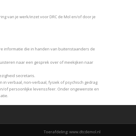
g van je werk/inzet voor DRC de Mol en/of door je
re informatie die in handen van buitenstaanders de
eeluisteren naar een gesprek over of meekijken naar
zigheid secretaris.
n in verbaal, non-verbaal, fysiek of psychisch gedrag
 en/of persoonlijke levenssfeer. Onder ongewenste en
atie.
Toerafdeling:
www.dtcdemol.nl