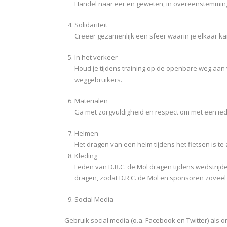
Handel naar eer en geweten, in overeenstemming m
Solidariteit
Creëer gezamenlijk een sfeer waarin je elkaar k
In het verkeer
Houd je tijdens training op de openbare weg aan
weggebruikers.
Materialen
Ga met zorgvuldigheid en respect om met een ie
Helmen
Het dragen van een helm tijdens het fietsen is te a
Kleding
Leden van D.R.C. de Mol dragen tijdens wedstrijden
dragen, zodat D.R.C. de Mol en sponsoren zoveel
Social Media
– Gebruik social media (o.a. Facebook en Twitter) als o