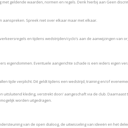
et geldende waarden, normen en regels. Denk hierbij aan Geen discrimina
an aanspreken. Spreek niet over elkaar maar met elkaar.
 verkeersregels en tijdens wedstrijden/cyclo’s aan de aanwijzingen van 
ders eigendommen. Eventuele aangerichte schade is een ieders eigen ver
llen tijde verplicht. Dit geldt tijdens een wedstrijd, training en/of eveneme
 uitsluitend kleding, verstrekt door/ aangeschaft via de club. Daarnaast tr
 mogelijk worden uitgedragen.
ndersteuning van de open dialoog, de uitwisseling van ideeën en het delen