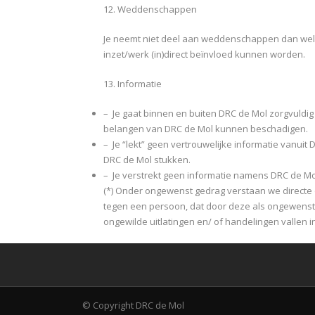
12. Weddenschappen
Je neemt niet deel aan weddenschappen dan wel 
inzet/werk (in)direct beïnvloed kunnen worden.
13. Informatie
– Je gaat binnen en buiten DRC de Mol zorgvuldi
belangen van DRC de Mol kunnen beschadigen.
– Je “lekt” geen vertrouwelijke informatie vanuit
DRC de Mol stukken.
– Je verstrekt geen informatie namens DRC de Mo
(*) Onder ongewenst gedrag verstaan we directe o
tegen een persoon, dat door deze als ongewenst 
ongewilde uitlatingen en/ of handelingen vallen in
© Copyright DRC de Mol