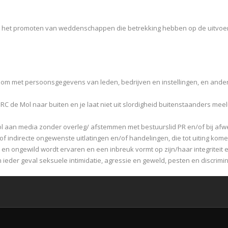
het promoten van weddenschappen die betrekking hebben op de uitvoerin
g om met persoonsgegevens van leden, bedrijven en instellingen, en ande
 DRC de Mol naar buiten en je laat niet uit slordigheid buitenstaanders m
l aan media zonder overleg/ afstemmen met bestuurslid PR en/of bij afwe
f indirecte ongewenste uitlatingen en/of handelingen, die tot uiting kome
en ongewild wordt ervaren en een inbreuk vormt op zijn/haar integriteit
 ieder geval seksuele intimidatie, agressie en geweld, pesten en discrimin