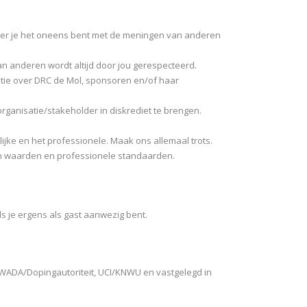
neer je het oneens bent met de meningen van anderen
van anderen wordt altijd door jou gerespecteerd.
matie over DRC de Mol, sponsoren en/of haar
e organisatie/stakeholder in diskrediet te brengen.
lijke en het professionele. Maak ons allemaal trots.
 en waarden en professionele standaarden.
s je ergens als gast aanwezig bent.
r WADA/Dopingautoriteit, UCI/KNWU en vastgelegd in