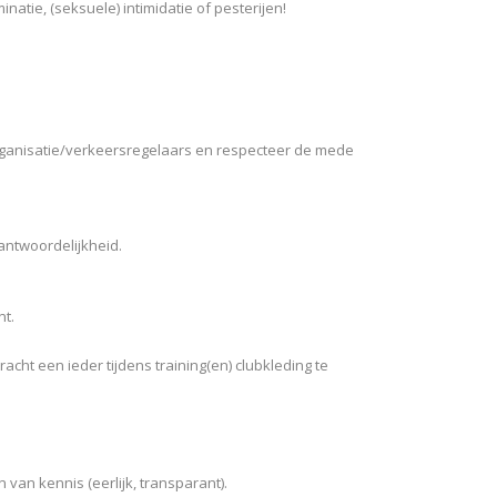
tie, (seksuele) intimidatie of pesterijen!
organisatie/verkeersregelaars en respecteer de mede
antwoordelijkheid.
nt.
acht een ieder tijdens training(en) clubkleding te
 van kennis (eerlijk, transparant).