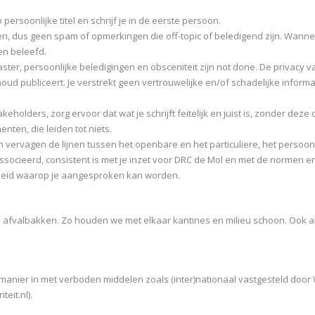
 persoonlijke titel en schrijf je in de eerste persoon.
gen, dus geen spam of opmerkingen die off-topic of beledigend zijn. Wan
en beleefd.
laster, persoonlijke beledigingen en obsceniteit zijn not done. De privacy 
houd publiceert. Je verstrekt geen vertrouwelijke en/of schadelijke infor
keholders, zorg ervoor dat wat je schrijft feitelijk en juist is, zonder dez
ten, die leiden tot niets.
ken vervagen de lijnen tussen het openbare en het particuliere, het persoon
eassocieerd, consistent is met je inzet voor DRC de Mol en met de normen
ijkheid waarop je aangesproken kan worden.
e afvalbakken. Zo houden we met elkaar kantines en milieu schoon. Ook al
 manier in met verboden middelen zoals (inter)nationaal vastgesteld doo
eit.nl).