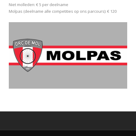
Niet molleden: € 5 per deelname
Molpas (deelname alle competities op ons parcours): € 120