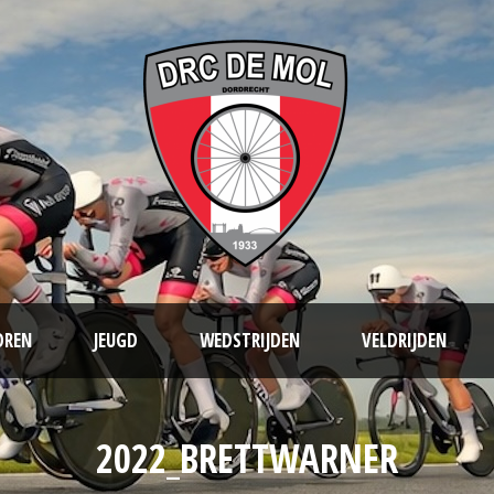
OREN
JEUGD
WEDSTRIJDEN
VELDRIJDEN
2022_BRETTWARNER