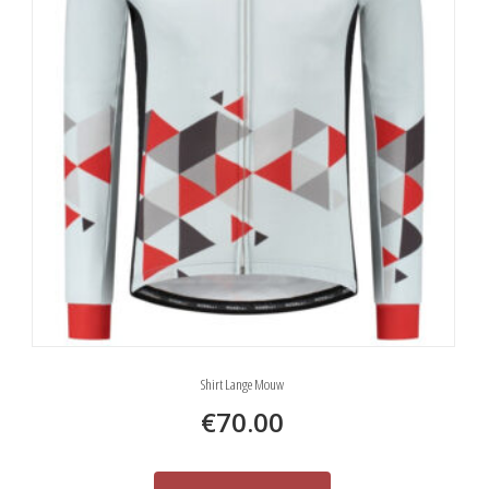
Shirt Lange Mouw
€
70.00
Dit