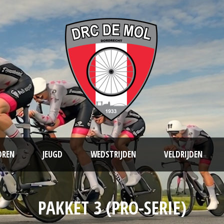
OREN
JEUGD
WEDSTRIJDEN
VELDRIJDEN
PAKKET 3 (PRO-SERIE)