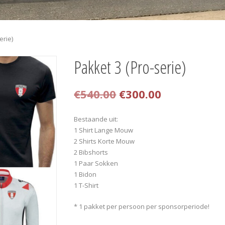
erie)
Pakket 3 (Pro-serie)
Oorspronkelijke
Huidige
€
540.00
€
300.00
prijs
prijs
Bestaande uit:
was:
is:
1 Shirt Lange Mouw
2 Shirts Korte Mouw
€540.00.
€300.00.
2 Bibshorts
1 Paar Sokken
1 Bidon
1 T-Shirt
* 1 pakket per persoon per sponsorperiode!