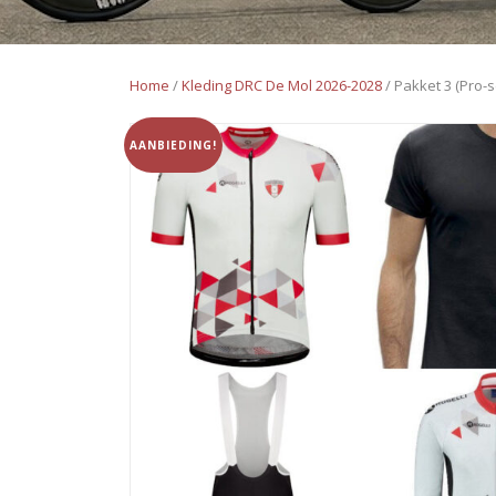
Home
/
Kleding DRC De Mol 2026-2028
/ Pakket 3 (Pro-s
AANBIEDING!