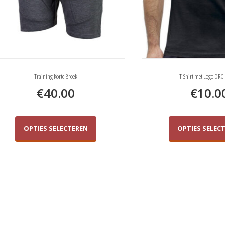
Training Korte Broek
T-Shirt met Logo DRC
€
40.00
€
10.0
Dit
product
OPTIES SELECTEREN
OPTIES SELEC
heeft
meerdere
variaties.
Deze
optie
kan
gekozen
worden