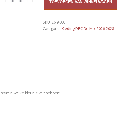
TOEVOEGEN AAN WINKELWAGEN
3
(Pro-
serie)
SKU:
26.9.005
aantal
Categorie:
Kleding DRC De Mol 2026-2028
hirt in welke kleur je wilt hebben!