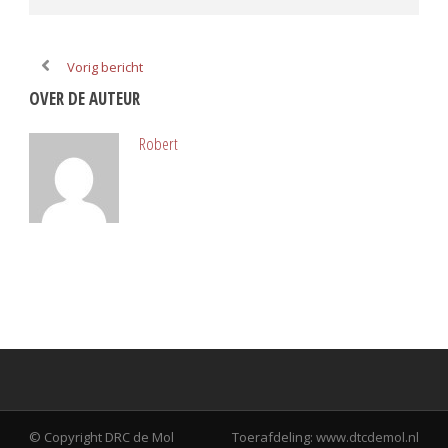
Vorig bericht
OVER DE AUTEUR
Robert
© Copyright DRC de Mol
Toerafdeling:
www.dtcdemol.nl