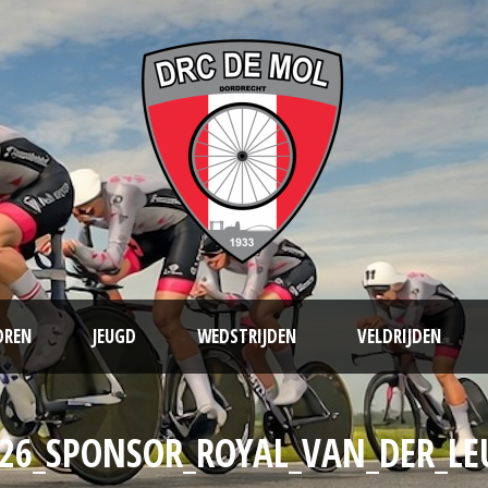
OREN
JEUGD
WEDSTRIJDEN
VELDRIJDEN
26_SPONSOR_ROYAL_VAN_DER_L